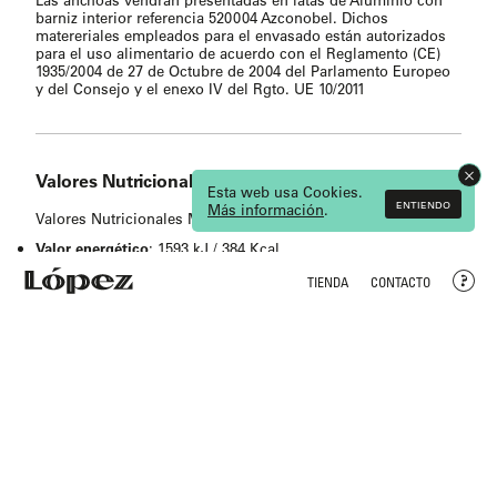
barniz interior referencia 520004 Azconobel. Dichos
matereriales empleados para el envasado están autorizados
para el uso alimentario de acuerdo con el Reglamento (CE)
1935/2004 de 27 de Octubre de 2004 del Parlamento Europeo
y del Consejo y el enexo IV del Rgto. UE 10/2011
Valores Nutricionales
Esta web usa Cookies.
ENTIENDO
Más información
.
Valores Nutricionales Medios (por 100 g escurridos):
Valor energético
: 1593 kJ / 384 Kcal
Grasas
: 32,9 g
TIENDA
CONTACTO
De las cuales saturadas
: 5,1 g
Hidratos de carbono
: 0,6 g
De los cuales azúcares
: 0,0 g
Proteínas
: 21,5 g
Sal
: 8,9 g
Ingredientes
Anchoa (pescado)
(Engraulis encrasicolus)
, aceite de oliva